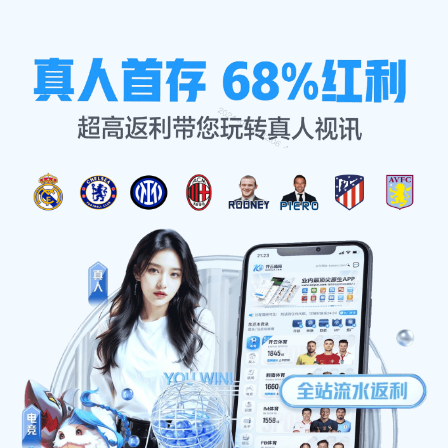
MILE
米乐集团
☰
纵览全球体育，聚焦精彩瞬
间
提供最快速、最专业、最全面的足球、篮
球、NBA、世界杯等赛事资讯与数据分析