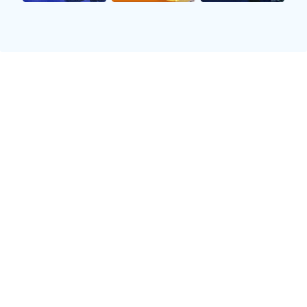
NBA总决赛G5战术复盘：关键时刻的决策如
何影响冠军归属
发布时间: 2023-10-25 | 来源: MILE米乐篮球分析师
丹佛掘金与迈阿密热火的第五场较量堪称经典。约基奇的
三双表现与巴特勒的关键球形成鲜明对比。本文详细解读
最后三分钟的每一个战术布置，分析教练的临场调整与球
员执行力，揭示胜负背后的深层原因。
⚽ 足球专区