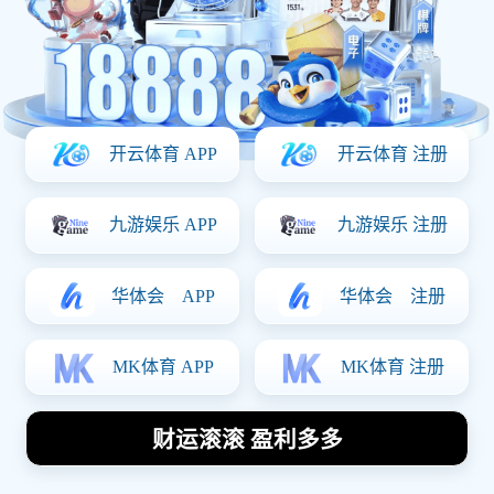
⚽ 今日实时比分
英超 曼城 vs 利物浦
2 - 1 (进行中 78')
西甲 皇家马德里 vs 巴塞罗那
3 - 2 (已结束)
NBA 湖人 vs 勇士
108 - 105 (第三节)
欧冠 拜仁慕尼黑 vs 巴黎圣日耳曼
20:00 开赛
🔥 热门赛事资讯